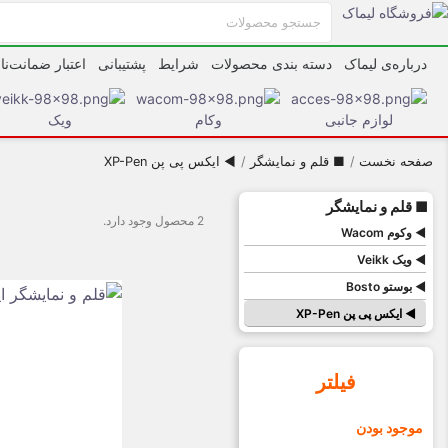
درباره‌ی لیماک
دسته بندی محصولات
شرایط
پشتیبانی
اعتبار ضمانت‌نا
لوازم جانبی
وکام
ویک
صفحه نخست
■ قلم و نمایشگر
◄ ایکس پی پن XP-Pen
■ قلم و نمایشگر
2 محصول وجود دارد.
◄ وکوم Wacom
◄ ویک Veikk
◄ بوستو Bosto
◄ ایکس پی پن XP-Pen
فیلتر
موجود بودن