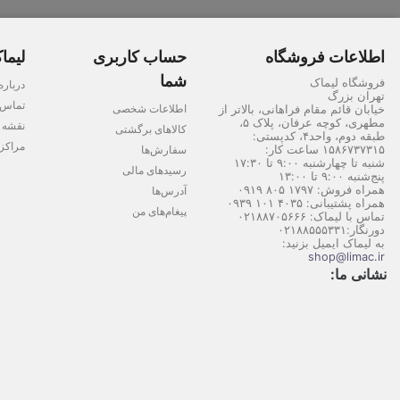
اطلاعات فروشگاه
حساب کاربری
لیما
شما
فروشگاه لیماک
درباره
تهران بزرگ
تماس ب
اطلاعات شخصی
خیابان قائم مقام فراهانی، بالاتر از
مطهری، کوچه عرفان، پلاک ۵،
نقشه 
کالاهای برگشتی
طبقه دوم، واحد۴، کدپستی:
مراکز
۱۵۸۶۷۳۷۳۱۵ ساعت کار:
سفارش‌ها
شنبه تا چهارشنبه ۹:۰۰ تا ۱۷:۳۰
رسیدهای مالی
پنج‌شنبه ۹:۰۰ تا ۱۳:۰۰
همراه فروش: ۱۷۹۷ ۸۰۵ ۰۹۱۹
آدرس‌ها
همراه پشتیبانی: ۴۰۳۵ ۱۰۱ ۰۹۳۹
پیغام‌های من
تماس با لیماک:
۰۲۱۸۸۷۰۵۶۶۶
دورنگار:
۰۲۱۸۸۵۵۵۳۳۱
به لیماک ایمیل بزنید:
shop@limac.ir
نشانی ما: