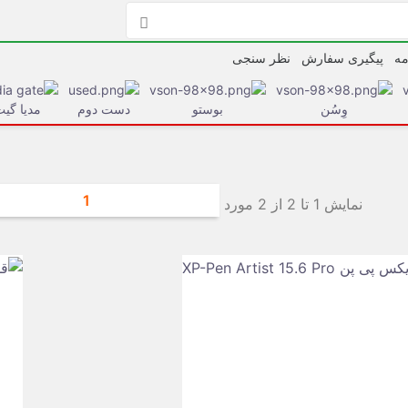

مه
پیگیری سفارش
نظر سنجی
وِسُن
بوستو
دست دوم
مدیا گی
1
نمایش 1 تا 2 از 2 مورد