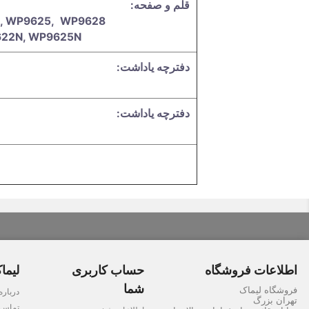
قلم و صفحه‌:
, WP9625, WP9628
622N, WP9625N
دفترچه یاداشت:
دفترچه یاداشت:
اطلاعات فروشگاه
حساب کاربری
لیما
شما
فروشگاه لیماک
درباره
تهران بزرگ
تماس ب