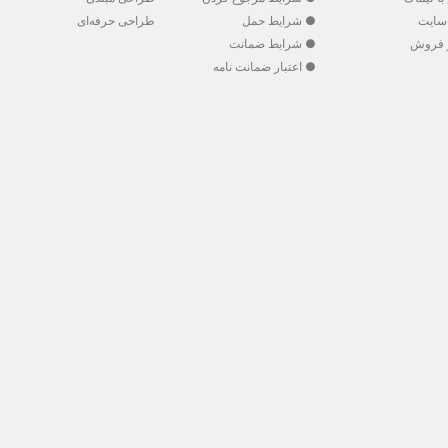
سایت
● شرایط حمل
طراحی حرفه‌ای
 فروش
● شرایط ضمانت
● اعتبار ضمانت نامه