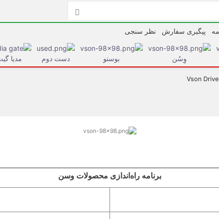

مه
پیگیری سفارش
نظر سنجی
وِسُن
بوستو
دست دوم
مدیا گی
برنامه راه‌اندازی محصولات وسن