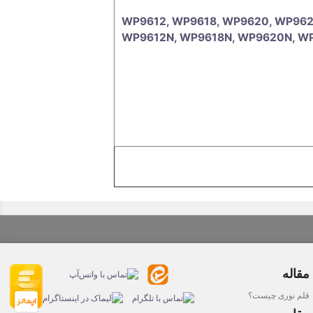
WP9612, WP9618, WP9620, WP96
WP9612N, WP9618N, WP9620N, W
مقاله
قلم نوری چیست؟