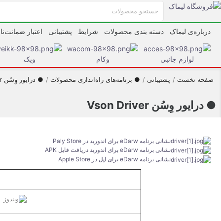
درباره‌ی لیماک
دسته بندی محصولات
شرایط
پشتیبانی
اعتبار ضمانت‌نا
لوازم جانبی
وکام
ویک
صفحه نخست
پشتیبانی
● برنامه‌های راه‌اندازی محصولات
● درایور وِسُن Vson Driver
● درایور وِسُن Vson Driver
نشانی برنامه eDarw برای اندورید در Paly Store
نشانی برنامه eDarw برای اندورید دریافت فایل APK
نشانی برنامه eDarw برای اپل در Apple Store