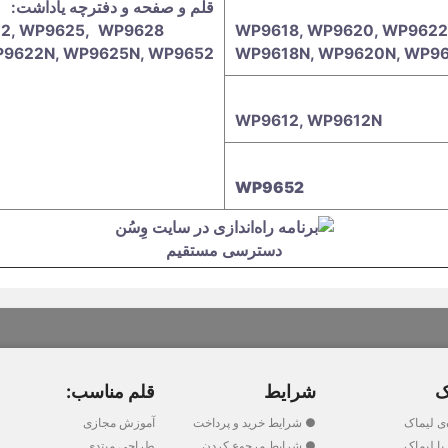
قلم و صفحه و دفترچه یاداشت:
22, WP9625, WP9628
WP9618, WP9620, WP9622
P9622N, WP9625N, WP9652
WP9618N, WP9620N, WP9
WP9612, WP9612N
WP9652
دسترسی مستقیم
ک
شرایط
قلم مناسب:
‌ی لیماک
● شرایط خرید و پرداخت
آموزش مجازی
ا لیماک
● شرایط مرجوع کردن
طراحی مبتدی