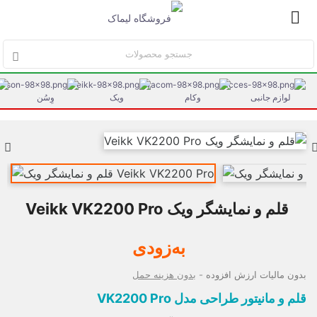


لوازم جانبی
وکام
ویک
وِسُن

قلم و نمایشگر ویک Veikk VK2200 Pro
به‌زودی
بدون مالیات ارزش افزوده
بدون هزینه حمل
قلم و مانیتور طراحی مدل VK2200 Pro