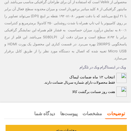
محصولی از Veikk است که استفاده از آن برای طراحان گرافیکی مناسب می‌باشد. این
مانیتور گرافیکی از ۸ کلید میانبر برخوردار است و میزان محدوده سطح فعال آن برابر
با ۲۱ اینچ می‌باشد که با دقت تصویر ۱۹۲۰x۱۰۸۰ نقطه بر اینچ (DPI) می‌تواند تصاویر را
بر روی کامپیوتر یا لپ تاپ همراه با شدت روشنایی ۲۵۰ کاندولا برمترمربع و کنتراست
۸۰۰:۱ به نمایش درآورد. میزان حساسیت به فشار قلم همراه این نمایشگر گرافیکی
برابر با ۸۱۹۲ سطح است و میزان دقت آن 5080LPI می‌باشد. این قلم از نرخ
پاسخگویی 290RPS بهره می‌برد. در قسمت کناری این محصول یک پورت HDMI و
Micro USB تعبیه شده که اتصال به دستگاه مورد نظر را از طریق کابل برقرار
می‌سازد.
ویک در اینستاگرام
ویک در تلگرام
انتخاب ۱۲ ماه ضمانت لیماک
فقط محصولات دارای شماره سریال ضمانت دارند.
هفت روز ضمانت برگشت کالا
توضیحات
مشخصات
پیوست‌ها
دیدگاه شما
محتویات بسته