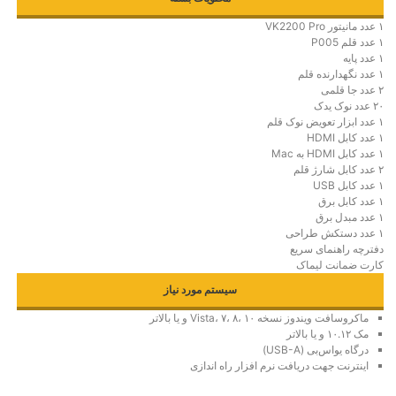
۱ عدد مانیتور VK2200 Pro
۱ عدد قلم P005
۱ عدد پایه
۱ عدد نگهدارنده قلم
۲ عدد جا قلمی
۲۰ عدد نوک يدک
۱ عدد ابزار تعویض نوک قلم
۱ عدد کابل HDMI
۱ عدد کابل HDMI به Mac
۲ عدد کابل شارژ قلم
۱ عدد کابل USB
۱ عدد کابل برق
۱ عدد مبدل برق
۱ عدد دستکش طراحی
دفترچه راهنمای سريع
كارت ضمانت ليماک
سیستم مورد نیاز
ماکروسافت ویندوز نسخه Vista، ۷، ۸، ۱۰ و یا بالاتر
مک ۱۰.
۲
۱
و یا بالاتر
درگاه یو‌اس‌بی (USB-A)
اینترنت جهت دریافت نرم افزار راه اندازی